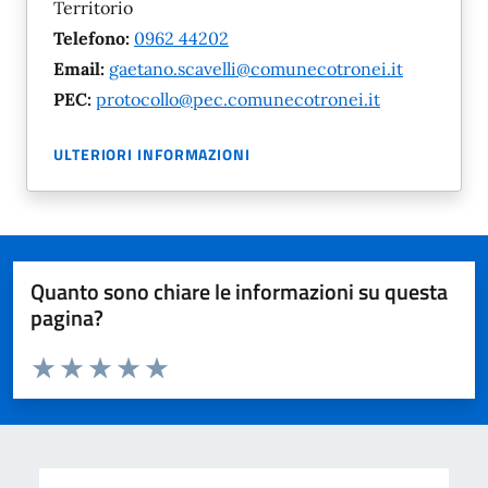
Territorio
Telefono:
0962 44202
Email:
gaetano.scavelli@comunecotronei.it
PEC:
protocollo@pec.comunecotronei.it
ULTERIORI INFORMAZIONI
Quanto sono chiare le informazioni su questa
pagina?
Valuta da 1 a 5 stelle la pagina
Domanda
Valuta 1 stelle su 5
Valuta 2 stelle su 5
Valuta 3 stelle su 5
Valuta 4 stelle su 5
Valuta 5 stelle su 5