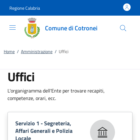
Vai al contenuto
accedi al menu
footer.enter
Regione Calabria
Comune di Cotronei
Home
/
Amministrazione
/
Uffici
Uffici
L'organigramma dell'Ente per trovare recapiti,
competenze, orari, ecc.
Servizio 1 - Segreteria,
Affari Generali e Polizia
Locale