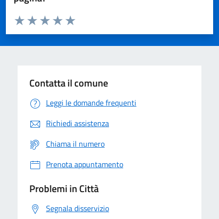
Valuta da 1 a 5 stelle la pagina
Domanda
Valuta 1 stelle su 5
Valuta 2 stelle su 5
Valuta 3 stelle su 5
Valuta 4 stelle su 5
Valuta 5 stelle su 5
Contatta il comune
Leggi le domande frequenti
Richiedi assistenza
Chiama il numero
Prenota appuntamento
Problemi in Città
Segnala disservizio