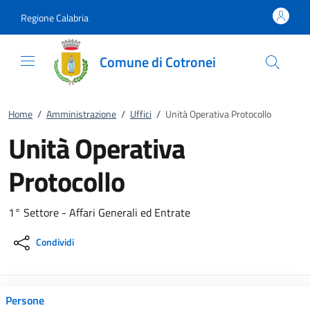
Vai al contenuto
accedi al menu
footer.enter
Regione Calabria
Comune di Cotronei
Home
/
Amministrazione
/
Uffici
/
Unità Operativa Protocollo
Unità Operativa
Protocollo
1° Settore - Affari Generali ed Entrate
Condividi
Persone