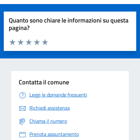
Quanto sono chiare le informazioni su questa
pagina?
Valuta da 1 a 5 stelle la pagina
Domanda
Valuta 1 stelle su 5
Valuta 2 stelle su 5
Valuta 3 stelle su 5
Valuta 4 stelle su 5
Valuta 5 stelle su 5
Contatta il comune
Leggi le domande frequenti
Richiedi assistenza
Chiama il numero
Prenota appuntamento