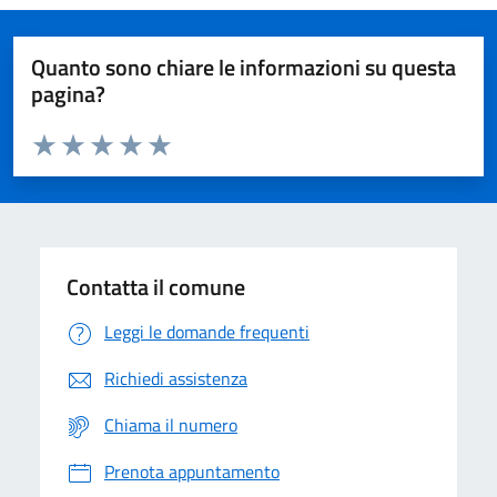
Quanto sono chiare le informazioni su questa
pagina?
Valuta da 1 a 5 stelle la pagina
Domanda
Valuta 1 stelle su 5
Valuta 2 stelle su 5
Valuta 3 stelle su 5
Valuta 4 stelle su 5
Valuta 5 stelle su 5
Contatta il comune
Leggi le domande frequenti
Richiedi assistenza
Chiama il numero
Prenota appuntamento