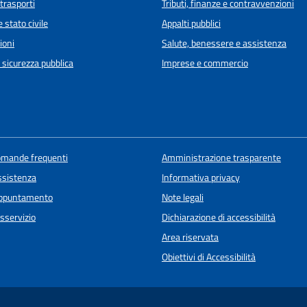
 trasporti
Tributi, finanze e contravvenzioni
 stato civile
Appalti pubblici
ioni
Salute, benessere e assistenza
e sicurezza pubblica
Imprese e commercio
domande frequenti
Amministrazione trasparente
ssistenza
Informativa privacy
appuntamento
Note legali
sservizio
Dichiarazione di accessibilità
Area riservata
Obiettivi di Accessibilità