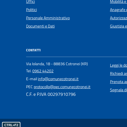
Uffici
Mobilità e
Politici
Anagrafe e
Personale Amministrativo
Autorizzaz
Documenti e Dati
Giustizia 
CONTATTI
Via Iolanda, 18 - 88836 Cotronei (KR)
Leggi le 
Tel.
0962 44202
Richiedi a
E-mail
info@comunecotronei.it
Prenota 
PEC
protocollo@pec.comunecotronei.it
Segnala di
C.F. e P.IVA 00297910796
CTRL+F2