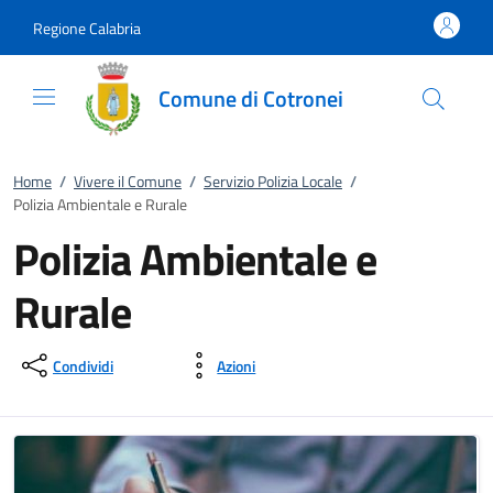
Vai al contenuto
accedi al menu
footer.enter
Regione Calabria
Comune di Cotronei
Home
/
Vivere il Comune
/
Servizio Polizia Locale
/
Polizia Ambientale e Rurale
Polizia Ambientale e
Rurale
Condividi
Azioni