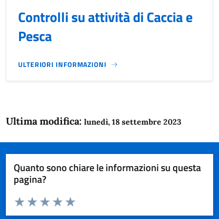
Controlli su attività di Caccia e
Pesca
ULTERIORI INFORMAZIONI
Ultima modifica:
lunedì, 18 settembre 2023
Quanto sono chiare le informazioni su questa
pagina?
Valuta da 1 a 5 stelle la pagina
Domanda
Valuta 1 stelle su 5
Valuta 2 stelle su 5
Valuta 3 stelle su 5
Valuta 4 stelle su 5
Valuta 5 stelle su 5