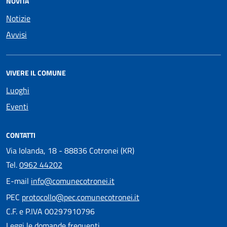
NOVITÀ
Notizie
Avvisi
VIVERE IL COMUNE
Luoghi
Eventi
CONTATTI
Via Iolanda, 18 - 88836 Cotronei (KR)
Tel.
0962 44202
E-mail
info@comunecotronei.it
PEC
protocollo@pec.comunecotronei.it
C.F. e P.IVA 00297910796
Leggi le domande frequenti