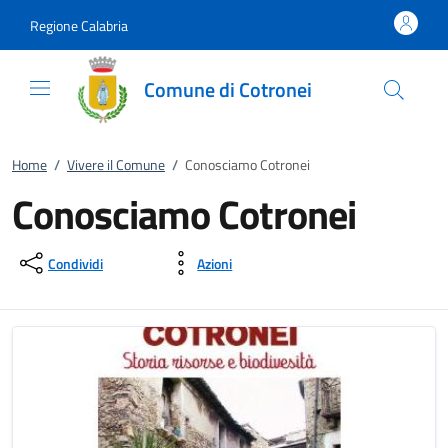
Vai al contenuto
accedi al menu
footer.enter
Regione Calabria
Comune di Cotronei
Home
/
Vivere il Comune
/
Conosciamo Cotronei
Conosciamo Cotronei
Condividi
Azioni