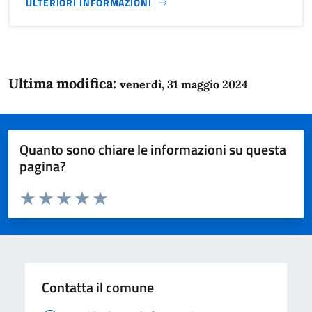
ULTERIORI INFORMAZIONI
Ultima modifica:
venerdì, 31 maggio 2024
Quanto sono chiare le informazioni su questa
pagina?
Valuta da 1 a 5 stelle la pagina
Domanda
Valuta 1 stelle su 5
Valuta 2 stelle su 5
Valuta 3 stelle su 5
Valuta 4 stelle su 5
Valuta 5 stelle su 5
Contatta il comune