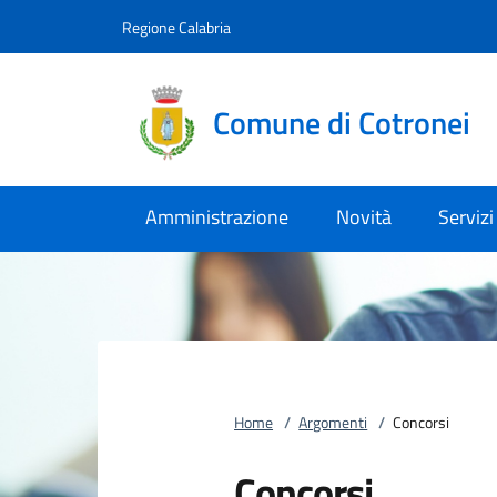
Vai al contenuto
accedi al menu
footer.enter
Regione Calabria
Comune di Cotronei
Amministrazione
Novità
Servizi
Home
/
Argomenti
/
Concorsi
Concorsi