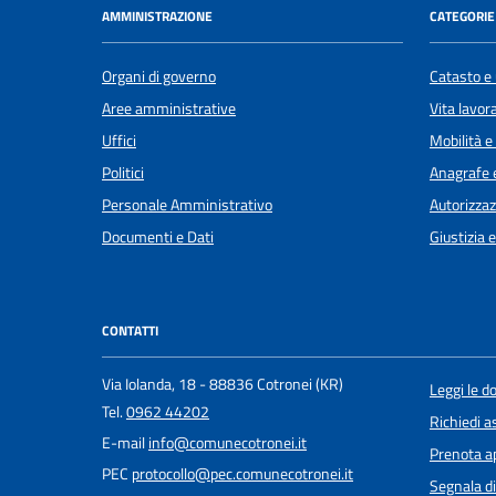
AMMINISTRAZIONE
CATEGORIE 
Organi di governo
Catasto e 
Aree amministrative
Vita lavor
Uffici
Mobilità e
Politici
Anagrafe e
Personale Amministrativo
Autorizzaz
Documenti e Dati
Giustizia 
CONTATTI
Via Iolanda, 18 - 88836 Cotronei (KR)
Leggi le 
Tel.
0962 44202
Richiedi a
E-mail
info@comunecotronei.it
Prenota 
PEC
protocollo@pec.comunecotronei.it
Segnala di