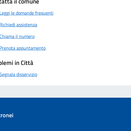
tatta il comune
Leggi le domande frequenti
Richiedi assistenza
Chiama il numero
Prenota appuntamento
lemi in Città
Segnala disservizio
ronei