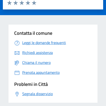
Valuta da 1 a 5 stelle la pagina
Domanda
Valuta 1 stelle su 5
Valuta 2 stelle su 5
Valuta 3 stelle su 5
Valuta 4 stelle su 5
Valuta 5 stelle su 5
Contatta il comune
Leggi le domande frequenti
Richiedi assistenza
Chiama il numero
Prenota appuntamento
Problemi in Città
Segnala disservizio