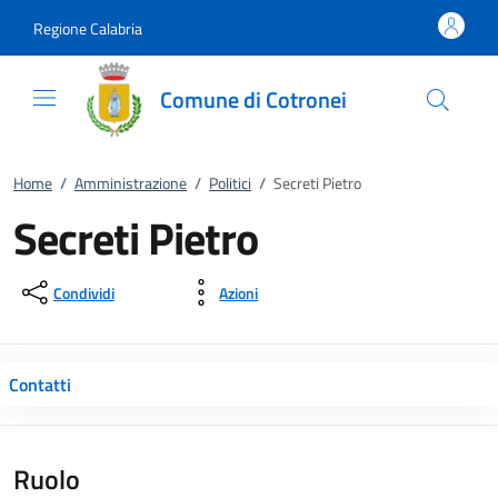
Vai al contenuto
accedi al menu
footer.enter
Regione Calabria
Comune di Cotronei
Home
/
Amministrazione
/
Politici
/
Secreti Pietro
Secreti Pietro
Condividi
Azioni
Contatti
Ruolo