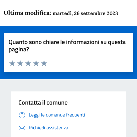
Ultima modifica:
martedì, 26 settembre 2023
Quanto sono chiare le informazioni su questa
pagina?
Valuta da 1 a 5 stelle la pagina
Domanda
Valuta 1 stelle su 5
Valuta 2 stelle su 5
Valuta 3 stelle su 5
Valuta 4 stelle su 5
Valuta 5 stelle su 5
Contatta il comune
Leggi le domande frequenti
Richiedi assistenza