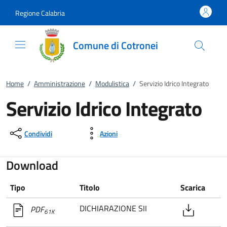
Vai al contenuto
accedi al menu
footer.enter
Regione Calabria
Comune di Cotronei
Home
/
Amministrazione
/
Modulistica
/
Servizio Idrico Integrato
Servizio Idrico Integrato
Condividi
Azioni
Download
Tipo
Titolo
Scarica
DICHIARAZIONE SII
PDF
61K